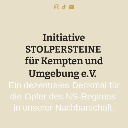
Initiative
STOLPERSTEINE
für Kempten und
Umgebung e.V.
Ein dezentrales Denkmal für
die Opfer des NS-Regimes
in unserer Nachbarschaft.