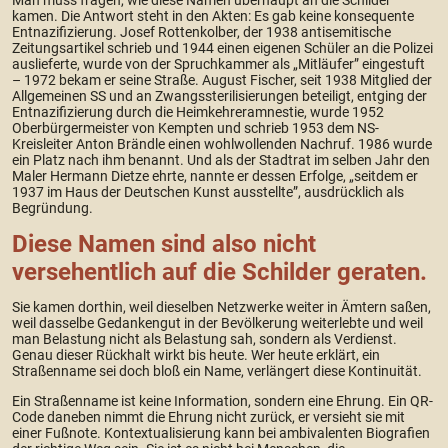
kamen. Die Antwort steht in den Akten: Es gab keine konsequente
Entnazifizierung. Josef Rottenkolber, der 1938 antisemitische
Zeitungsartikel schrieb und 1944 einen eigenen Schüler an die Polizei
auslieferte, wurde von der Spruchkammer als „Mitläufer” eingestuft
– 1972 bekam er seine Straße. August Fischer, seit 1938 Mitglied der
Allgemeinen SS und an Zwangssterilisierungen beteiligt, entging der
Entnazifizierung durch die Heimkehreramnestie, wurde 1952
Oberbürgermeister von Kempten und schrieb 1953 dem NS-
Kreisleiter Anton Brändle einen wohlwollenden Nachruf. 1986 wurde
ein Platz nach ihm benannt. Und als der Stadtrat im selben Jahr den
Maler Hermann Dietze ehrte, nannte er dessen Erfolge, „seitdem er
1937 im Haus der Deutschen Kunst ausstellte”, ausdrücklich als
Begründung.
Diese Namen sind also nicht
versehentlich auf die Schilder geraten.
Sie kamen dorthin, weil dieselben Netzwerke weiter in Ämtern saßen,
weil dasselbe Gedankengut in der Bevölkerung weiterlebte und weil
man Belastung nicht als Belastung sah, sondern als Verdienst.
Genau dieser Rückhalt wirkt bis heute. Wer heute erklärt, ein
Straßenname sei doch bloß ein Name, verlängert diese Kontinuität.
Ein Straßenname ist keine Information, sondern eine Ehrung. Ein QR-
Code daneben nimmt die Ehrung nicht zurück, er versieht sie mit
einer Fußnote. Kontextualisierung kann bei ambivalenten Biografien