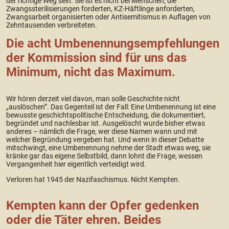
der richtige Weg sein. Sie ist es nicht bei Menschen, die
Zwangssterilisierungen forderten, KZ-Häftlinge anforderten,
Zwangsarbeit organisierten oder Antisemitismus in Auflagen von
Zehntausenden verbreiteten.
Die acht Umbenennungsempfehlungen
der Kommission sind für uns das
Minimum, nicht das Maximum.
Wir hören derzeit viel davon, man solle Geschichte nicht
„auslöschen”. Das Gegenteil ist der Fall: Eine Umbenennung ist eine
bewusste geschichtspolitische Entscheidung, die dokumentiert,
begründet und nachlesbar ist. Ausgelöscht wurde bisher etwas
anderes – nämlich die Frage, wer diese Namen wann und mit
welcher Begründung vergeben hat. Und wenn in dieser Debatte
mitschwingt, eine Umbenennung nehme der Stadt etwas weg, sie
kränke gar das eigene Selbstbild, dann lohnt die Frage, wessen
Vergangenheit hier eigentlich verteidigt wird.
Verloren hat 1945 der Nazifaschismus. Nicht Kempten.
Kempten kann der Opfer gedenken
oder die Täter ehren. Beides