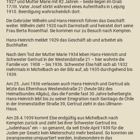
1927 und Mutter Marie mit 82 Jahren – beide liegen im Grab
17/III. Vater Josef stirbt während eines Aufenthalts in Leipzig
1910. Beerdigung wahrscheinlich dort.
Die Gebrüder Wilhelm und Hans-Heinrich führen das Geschäft
weiter. Wilhelm zieht 1920 nach Darmstadt und heiratet dort seine
Frau Berta Rosenthal. Sie kommen nur zu Besuch nach Kempten.
Hans-Heinrich meldet 1929 das Geschäft ab und arbeitet als
Buchhalter.
Nach dem Tod der Mutter Marie 1934 leben Hans-Heinrich und
Schwester Gertrud in der Westendstraße 21 – hier wohnte die
Familie von 1908 – bis 1936. Schwester Else hält sich ab 1932
mehrmals in Michelbach an der Bilz auf, ab 1935 durchgehend bis
1939.
Am 25. Juni 1936 verlassen auch Hans-Heinrich und Gertrud als
letzte das Elternhaus Westendstraße 21 (heute Sitz des
Heimatbundes Allgäu), das die Familie fast 30 Jahre beherbergte.
Hans-Heinrich lebt bis zu seiner Emigration nach Santiago de Chile
in der Immenstädter Straße 39, Gertrud zieht in das Ullmann-
Haus.
Am 28.4.1939 kommt Else endgültig aus Michelbach nach
Kempten zurück und zieht bei ihrer Schwester Gertrud ins
„Judenhaus“ ein – so genannt, da seit Ende April 1939 für die
Juden per Gesetz kein Mieterschutz mehr bestand. So konnten sie
zwangsweise umquartiert werden, insbesondere in das